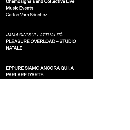
Chemosignals and Collective Live
Music Events
Carlos Vara Sánchez
IMMAGINI SULL’ATTUALITÀ
PLEASURE OVERLOAD – STUDIO
NATALE
EPPURE SIAMO ANCORA QUI, A
PARLARE D’ARTE.
E QUESTA, FORSE, È LA COSA PIÙ
IMPORTANTE.
Un dialogo tra due algoritmi generativi
sul ruolo dell’artista
AND YET, HERE WE ARE, STILL
TALKING ABOUT ART.
AND THAT, PERHAPS, IS THE MOST
IMPORTANT THING.