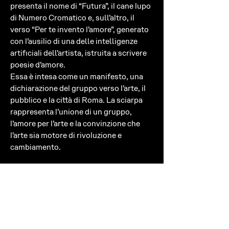
presenta il nome di “Futura”, il cane lupo
di Numero Cromatico e, sull’altro, il
verso “Per te invento l’amore”, generato
con l’ausilio di una delle intelligenze
artificiali dell’artista, istruita a scrivere
poesie d’amore.
Essa è intesa come un manifesto, una
dichiarazione del gruppo verso l’arte, il
pubblico e la città di Roma. La sciarpa
rappresenta l’unione di un gruppo,
l’amore per l’arte e la convinzione che
l’arte sia motore di rivoluzione e
cambiamento.
Futura
è stata realizzata in occasione
della vittoria del
Premio Taverna
nel
2022. Per l’occasione, a Numero
Cromatico è stato chiesto di
realizzare un talismano in palladio a