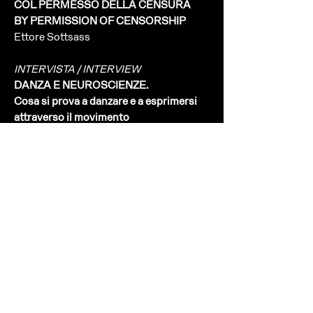
COL PERMESSO DELLA CENSURA
BY PERMISSION OF CENSORSHIP
Ettore Sottsass
INTERVISTA / INTERVIEW
DANZA E NEUROSCIENZE.
Cosa si prova a danzare e a esprimersi
attraverso il movimento
DANCE AND NEUROSCIENCE.
What it Feels Like to Dance and to
Express Oneself Through Movement
Numero Cromatico intervista /
interviews Guido Orgs
IMMAGINI SULL’ATTUALITÀ
CAPRICCI
Luca Vitone
UN APPROCCIO NEUROESTETICO
ALLA CURA.