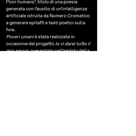
Poor humans", titolo di una poesia
generata con l’ausilio di un’intelligenza
artificiale istruita da Numero Cromatico
a generare epitaffi e testi poetici sulla
fine.
Poveri umani
è stata realizzata in
occasione del progetto
Io vi darei tutto il
mio amore
, presentato nell’ambito della
mostra
ANGELS
alla Fondazione
Pastificio Cerere a Roma e diffuso poi
attraverso gli impianti di affissione APA
in tutta la città di Roma.
________
INFORMAZIONI
Edizione limitata e numerata di 100
SPEDIZIONE
Dimensioni: 180 x 20 cm
Materiale e tecnica: lana jacquard
SPEDIZIONI IN ITALIA