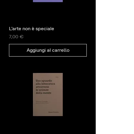
L’arte non è speciale
Prezzo
7,00 €
Aggiungi al carrello