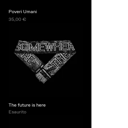
Poveri Umani
Prezzo
35,00 €
The future is here
Esaurito