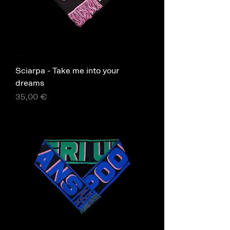
Sciarpa - Take me into your
dreams
Prezzo
35,00 €